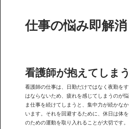
コ
ン
テ
仕事の悩み即解消
ン
ツ
い
へ
ろ
ス
い
キ
ろ
看護師が抱えてしま
ッ
な
プ
悩
看護師の仕事は、日勤だけではなく夜勤をす
み、
はならないため、疲れを感じてしまうのが悩
こ
ま仕事を続けてしまうと、集中力が続かなか
ち
います。それを回避するために、休日は体を
ら
で
のための運動を取り入れることが大切です。